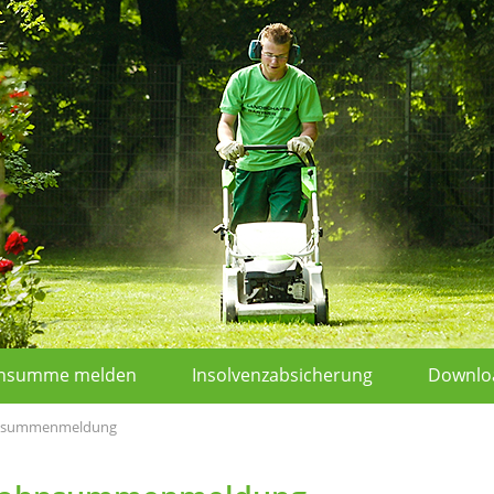
hnsumme melden
Insolvenzabsicherung
Downlo
ohnsummenmeldung