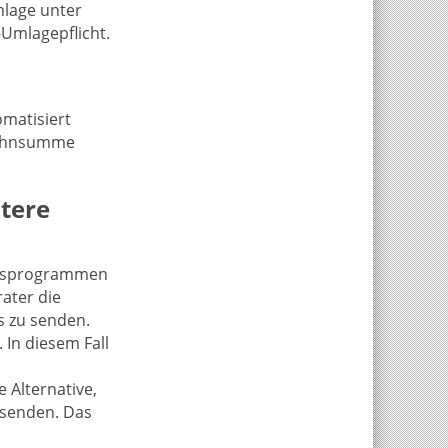
mlage unter
-Umlagepflicht.
matisiert
olohnsumme
itere
ungsprogrammen
ater die
 zu senden.
In diesem Fall
 Alternative,
rsenden. Das