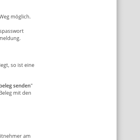
Weg möglich.
gspasswort
nmeldung.
t, so ist eine
beleg senden
"
 Beleg mit den
beitnehmer am